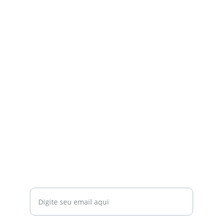
Contatos
Entre em contato para mais 
informações.
bruno@mbpsolucoeseletricas.com
+55 92 98102-4620
SIGA-NOS
NEWSLETTER
Seu email